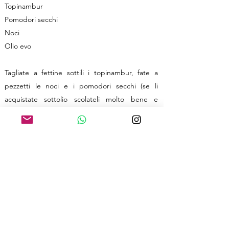
Topinambur
Pomodori secchi
Noci
Olio evo
Tagliate a fettine sottili i topinambur, fate a
pezzetti le noci e i pomodori secchi (se li
acquistate sottolio scolateli molto bene e
asciugateli con della carta; se li acquistate
secchi rinveniteli prima in acqua). Versate tutti
gli ingredienti in una padella antiaderente,
aggiustate con eventuale sale e cuocere a
fuoco medio finché i topinambur non
risulteranno morbidi.