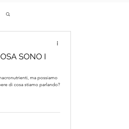
Accedi / Iscriviti
COSA SONO I
macronutrienti, ma possiamo
pere di cosa stiamo parlando?